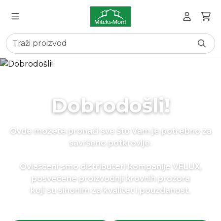
Dobrodošli!
Ovde možete pronaći sve što Vam je potrebno za
savršeno potkrovlje.
Ovlašćeni smo distributeri kompanije VELUX,
posvećene proizvodnji krovnih prozora
koji su sinonim za kvalitet i pouzdanost.