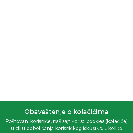
Obaveštenje o kolačićima
Poštovani korisniče, naš sajt koristi cookies (kolačiće)
u cilju poboljšanja korisničkog iskustva. Ukoliko