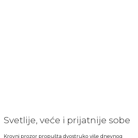
Svetlije, veće i prijatnije sobe
Krovni prozor propušta dvostruko više dnevnog