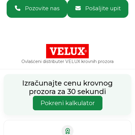
Pozovite nas
Pošaljite upit
Ovlašćeni distributer VELUX krovnih prozora
Izračunajte cenu krovnog
prozora za 30 sekundi
Pokreni kalkulator