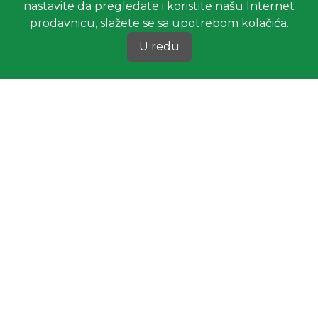
nastavite da pregledate i koristite našu Internet
prodavnicu, slažete se sa upotrebom kolačića.
U redu
Pozovite nas