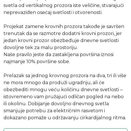
svetla od vertikalnog prozora iste veličine, stvarajući
neprevaziđen osećaj svetlosti i otvorenosti.
Projekat zamene krovnih prozora takođe je savršen
trenutak da se razmotre dodatni krovni prozori, jer
jedan krovni prozor obezbeđuje dnevne svetlosti
dovoljne tek za malu prostoriju.
Naše pravilo jeste da zastakljena površina iznosi
najmanje 10% površine sobe.
Prelazak sa jednog krovnog prozora na dva, tri ili više
ne mora mnogo da produži ugradnju, ali će
obezbediti mnogu veću količinu dnevne svetlosti –
istovremeno vam pružajući odličan pogled na nebo
ili okolinu. Dobijanje dovoljno dnevnog svetla
smanjuje potrebu za električnim rasvetom i
dokazano pomaže u održavanju cirkardijalnog ritma.