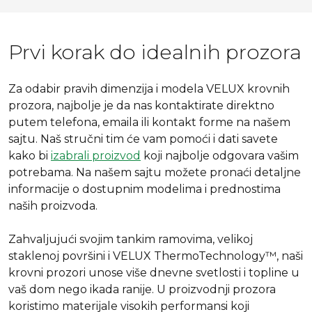
Prvi korak do idealnih prozora
Za odabir pravih dimenzija i modela VELUX krovnih
prozora, najbolje je da nas kontaktirate direktno
putem telefona, emaila ili kontakt forme na našem
sajtu. Naš stručni tim će vam pomoći i dati savete
kako bi
izabrali proizvod
koji najbolje odgovara vašim
potrebama. Na našem sajtu možete pronaći detaljne
informacije o dostupnim modelima i prednostima
naših proizvoda.
Zahvaljujući svojim tankim ramovima, velikoj
staklenoj površini i VELUX ThermoTechnology™, naši
krovni prozori unose više dnevne svetlosti i topline u
vaš dom nego ikada ranije. U proizvodnji prozora
koristimo materijale visokih performansi koji