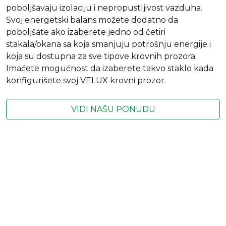
poboljšavaju izolaciju i nepropustljivost vazduha.
Svoj energetski balans možete dodatno da
poboljšate ako izaberete jedno od četiri
stakala/okana sa koja smanjuju potrošnju energije i
koja su dostupna za sve tipove krovnih prozora.
Imaćete mogućnost da izaberete takvo staklo kada
konfigurišete svoj VELUX krovni prozor.
VIDI NAŠU PONUDU