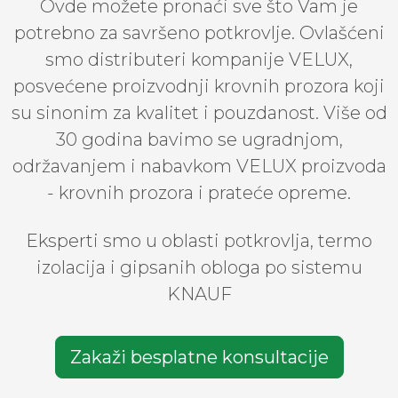
Ovde možete pronaći sve što Vam je
potrebno za savršeno potkrovlje. Ovlašćeni
smo distributeri kompanije VELUX,
posvećene proizvodnji krovnih prozora koji
su sinonim za kvalitet i pouzdanost. Više od
30 godina bavimo se ugradnjom,
održavanjem i nabavkom VELUX proizvoda
- krovnih prozora i prateće opreme.
Eksperti smo u oblasti potkrovlja, termo
izolacija i gipsanih obloga po sistemu
KNAUF
Zakaži besplatne konsultacije