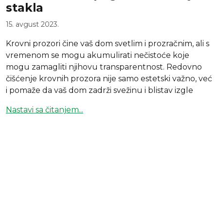
stakla
15. avgust 2023.
Krovni prozori čine vaš dom svetlim i prozračnim, ali s
vremenom se mogu akumulirati nečistoće koje
mogu zamagliti njihovu transparentnost. Redovno
čišćenje krovnih prozora nije samo estetski važno, već
i pomaže da vaš dom zadrži svežinu i blistav izgle
Nastavi sa čitanjem...