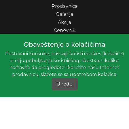
Prodavnica
Galerija
Akcija
Cenovnik
Usluge i održavanje
Obaveštenje o kolačićima
Blog
Poštovani korisniče, naš sajt koristi cookies (kolačiće)
Kontakt
u cilju poboljšanja korisničkog iskustva. Ukoliko
Registrujte se
nastavite da pregledate i koristite našu Internet
Prijavite se
prodavnicu, slažete se sa upotrebom kolačića.
U redu
KATEGORIJE
Pozovite nas
VELUX krovni prozori i dodatna oprema
Rasveta
BLOG