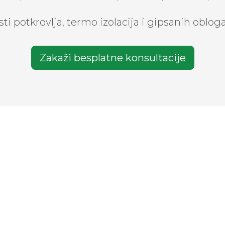
sti potkrovlja, termo izolacija i gipsanih obl
Zakaži besplatne konsultacije