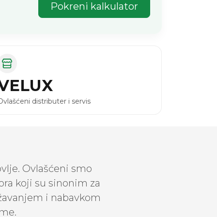
Pokreni kalkulator
VELUX
Ovlašćeni distributer i servis
vlje. Ovlašćeni smo
ra koji su sinonim za
državanjem i nabavkom
eme.