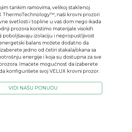
ojim tankim ramovima, velikoj staklenoj
UX ThermoTechnology™, naši krovni prozori
ne svetlosti i topline u vaš dom nego ikada
odnji prozora koristimo materijale visokih
 poboljšavaju izolaciju i nepropustljivost
energetski balans možete dodatno da
izaberete jedno od četiri stakala/okana sa
otrošnju energije i koja su dostupna za sve
 prozora. Imaćete mogućnost da izaberete
da konfigurišete svoj VELUX krovni prozor.
VIDI NAŠU PONUDU