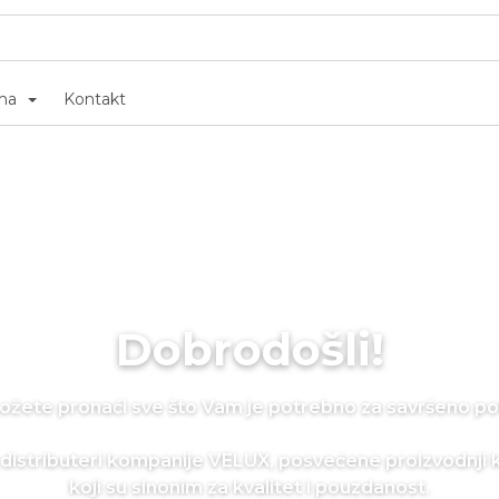
ma
Kontakt
Dobrodošli!
žete pronaći sve što Vam je potrebno za savršeno pot
distributeri kompanije VELUX, posvećene proizvodnji 
koji su sinonim za kvalitet i pouzdanost.