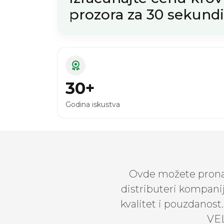
prozora za 30 sekundi
30+
Godina iskustva
Ovde možete pronać
distributeri kompani
kvalitet i pouzdanos
VEL