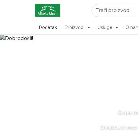
Početak
Proizvodi
Usluge
O na
Ovde mo
Ovlašćeni smo 