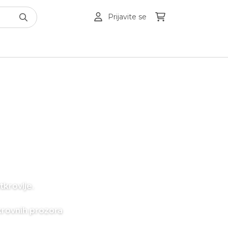
Prijavite se
krovlje.
krovnih prozora