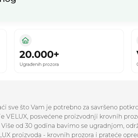
20.000+
Ugrađenih prozora
i sve što Vam je potrebno za savršeno potkro
je VELUX, posvećene proizvodnji krovnih prozo
t. Više od 30 godina bavimo se ugradnjom, o
UX proizvoda - krovnih prozora i prateće opr