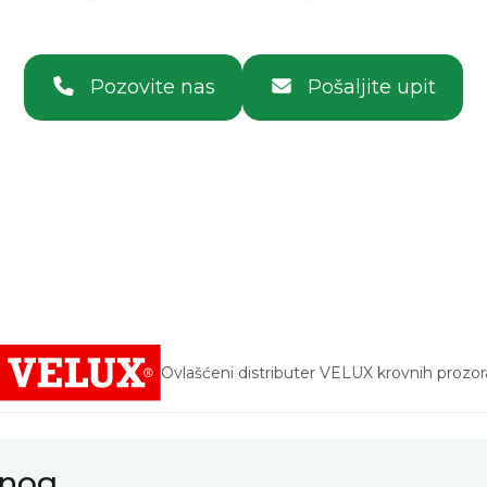
Pozovite nas
Pošaljite upit
Ovlašćeni distributer VELUX krovnih prozor
vnog