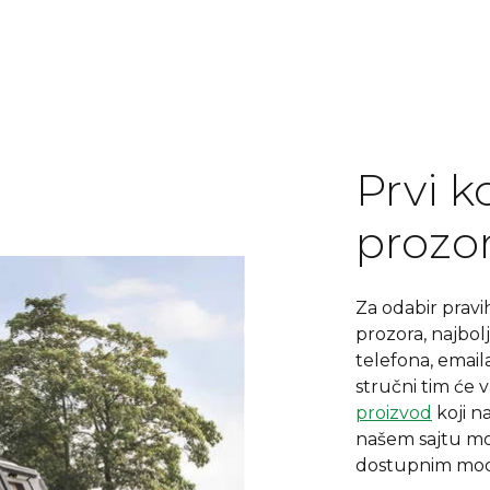
Prvi k
prozo
Za odabir prav
prozora, najbol
telefona, email
stručni tim će 
proizvod
koji n
našem sajtu mo
dostupnim mode