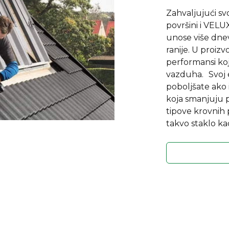
Zahvaljujući sv
površini i VEL
unose više dnev
ranije. U proizv
performansi koji
vazduha. Svoj 
poboljšate ako 
koja smanjuju p
tipove krovnih
takvo staklo ka