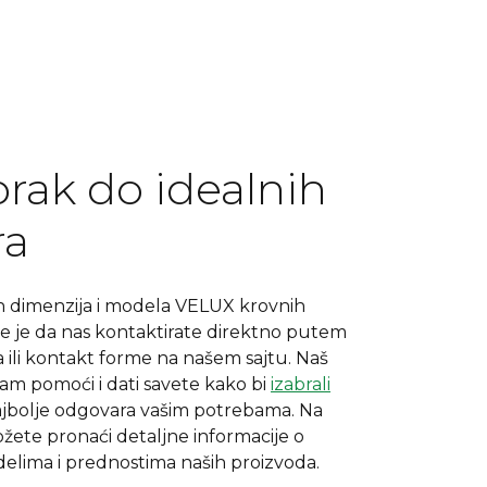
orak do idealnih
ra
ih dimenzija i modela VELUX krovnih
je je da nas kontaktirate direktno putem
a ili kontakt forme na našem sajtu. Naš
vam pomoći i dati savete kako bi
izabrali
ajbolje odgovara vašim potrebama. Na
žete pronaći detaljne informacije o
lima i prednostima naših proizvoda.