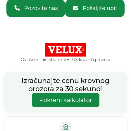
Pozovite nas
Pošaljite upit
Ovlašćeni distributer VELUX krovnih prozora
Izračunajte cenu krovnog
prozora za 30 sekundi
Pokreni kalkulator