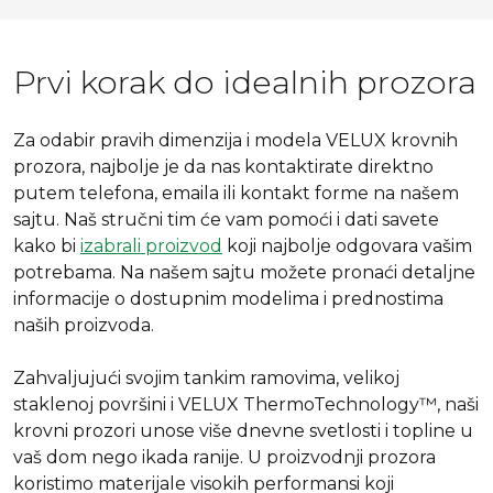
Prvi korak do idealnih prozora
Za odabir pravih dimenzija i modela VELUX krovnih
prozora, najbolje je da nas kontaktirate direktno
putem telefona, emaila ili kontakt forme na našem
sajtu. Naš stručni tim će vam pomoći i dati savete
kako bi
izabrali proizvod
koji najbolje odgovara vašim
potrebama. Na našem sajtu možete pronaći detaljne
informacije o dostupnim modelima i prednostima
naših proizvoda.
Zahvaljujući svojim tankim ramovima, velikoj
staklenoj površini i VELUX ThermoTechnology™, naši
krovni prozori unose više dnevne svetlosti i topline u
vaš dom nego ikada ranije. U proizvodnji prozora
koristimo materijale visokih performansi koji