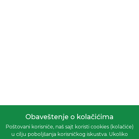
Obaveštenje o kolačićima
Poštovani korisniče, naš sajt koristi cookies (kolačiće)
u cilju poboljšanja korisničkog iskustva. Ukoliko