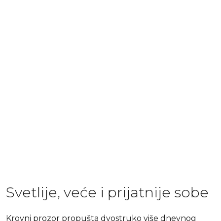
Svetlije, veće i prijatnije sobe
Krovni prozor propušta dvostruko više dnevnog