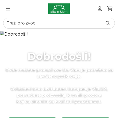
Dobrodošli!
Ovde možete pronaći sve što Vam je potrebno za
savršeno potkrovlje.
Ovlašćeni smo distributeri kompanije VELUX,
posvećene proizvodnji krovnih prozora
koji su sinonim za kvalitet i pouzdanost.