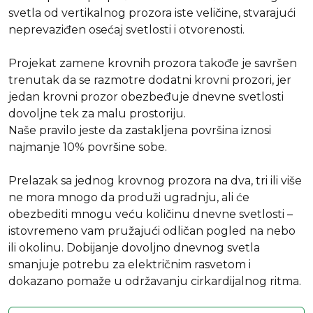
svetla od vertikalnog prozora iste veličine, stvarajući
neprevaziđen osećaj svetlosti i otvorenosti.
Projekat zamene krovnih prozora takođe je savršen
trenutak da se razmotre dodatni krovni prozori, jer
jedan krovni prozor obezbeđuje dnevne svetlosti
dovoljne tek za malu prostoriju.
Naše pravilo jeste da zastakljena površina iznosi
najmanje 10% površine sobe.
Prelazak sa jednog krovnog prozora na dva, tri ili više
ne mora mnogo da produži ugradnju, ali će
obezbediti mnogu veću količinu dnevne svetlosti –
istovremeno vam pružajući odličan pogled na nebo
ili okolinu. Dobijanje dovoljno dnevnog svetla
smanjuje potrebu za električnim rasvetom i
dokazano pomaže u održavanju cirkardijalnog ritma.