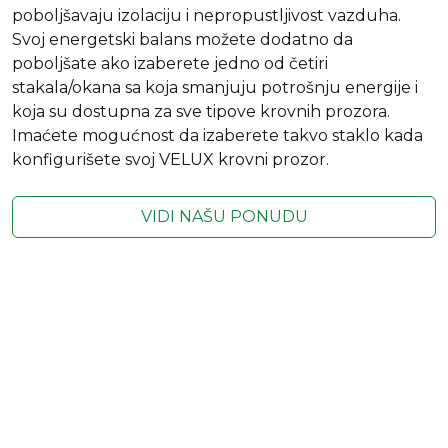
poboljšavaju izolaciju i nepropustljivost vazduha.
Svoj energetski balans možete dodatno da
poboljšate ako izaberete jedno od četiri
stakala/okana sa koja smanjuju potrošnju energije i
koja su dostupna za sve tipove krovnih prozora.
Imaćete mogućnost da izaberete takvo staklo kada
konfigurišete svoj VELUX krovni prozor.
VIDI NAŠU PONUDU