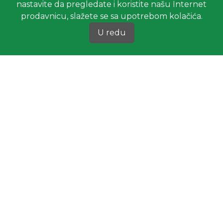
nastavite da pregledate i koristite našu Internet
prodavnicu, slažete se sa upotrebom kolačića.
U redu
Pozovite nas