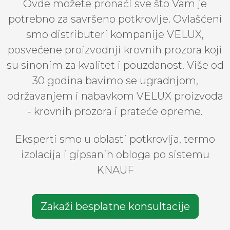
Ovde možete pronaći sve što Vam je
potrebno za savršeno potkrovlje. Ovlašćeni
smo distributeri kompanije VELUX,
posvećene proizvodnji krovnih prozora koji
su sinonim za kvalitet i pouzdanost. Više od
30 godina bavimo se ugradnjom,
održavanjem i nabavkom VELUX proizvoda
- krovnih prozora i prateće opreme.
Eksperti smo u oblasti potkrovlja, termo
izolacija i gipsanih obloga po sistemu
KNAUF
Zakaži besplatne konsultacije