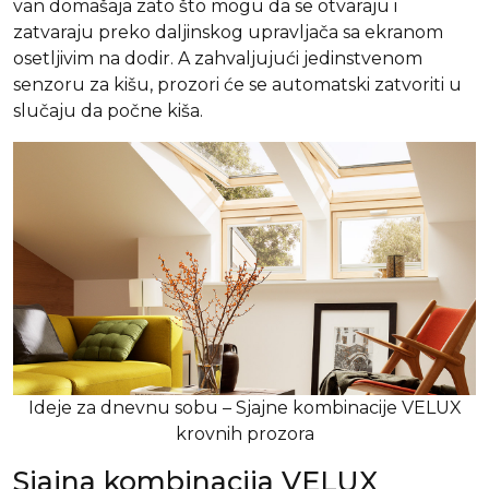
van domašaja zato što mogu da se otvaraju i
zatvaraju preko daljinskog upravljača sa ekranom
osetljivim na dodir. A zahvaljujući jedinstvenom
senzoru za kišu, prozori će se automatski zatvoriti u
slučaju da počne kiša.
Ideje za dnevnu sobu – Sjajne kombinacije VELUX
krovnih prozora
Sjajna kombinacija VELUX