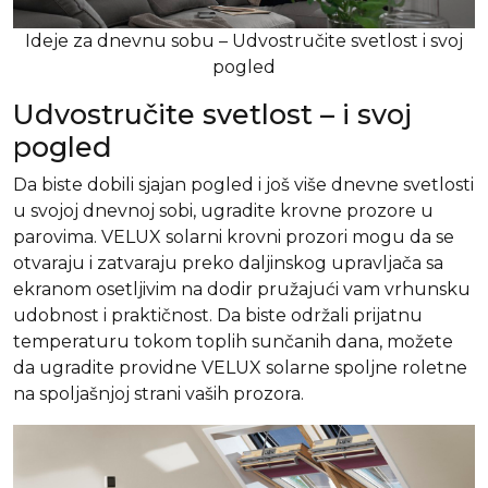
Ideje za dnevnu sobu – Udvostručite svetlost i svoj
pogled
Udvostručite svetlost – i svoj
pogled
Da biste dobili sjajan pogled i još više dnevne svetlosti
u svojoj dnevnoj sobi, ugradite krovne prozore u
parovima. VELUX solarni krovni prozori mogu da se
otvaraju i zatvaraju preko daljinskog upravljača sa
ekranom osetljivim na dodir pružajući vam vrhunsku
udobnost i praktičnost. Da biste održali prijatnu
temperaturu tokom toplih sunčanih dana, možete
da ugradite providne VELUX solarne spoljne roletne
na spoljašnjoj strani vaših prozora.