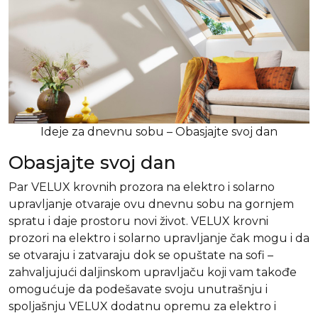
Ideje za dnevnu sobu – Obasjajte svoj dan
Obasjajte svoj dan
Par VELUX krovnih prozora na elektro i solarno
upravljanje otvaraje ovu dnevnu sobu na gornjem
spratu i daje prostoru novi život. VELUX krovni
prozori na elektro i solarno upravljanje čak mogu i da
se otvaraju i zatvaraju dok se opuštate na sofi –
zahvaljujući daljinskom upravljaču koji vam takođe
omogućuje da podešavate svoju unutrašnju i
spoljašnju VELUX dodatnu opremu za elektro i