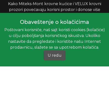
Kako Miteks-Mont krovne kućice i VELUX krovni
prozori povećavaju korisni prostor i donose više
svetla u vaš dom?
Obaveštenje o kolačićima
INFORMACIJE
Poštovani korisniče, naš sajt koristi cookies (kolačiće)
u cilju poboljšanja korisničkog iskustva. Ukoliko
Uslovi korišćenja
nastavite da pregledate i koristite našu Internet
Politika privatnosti
prodavnicu, slažete se sa upotrebom kolačića.
Politika o kolačićima
U redu
Najčešće postavljena pitanja
Pozovite nas
Brošure
MITEKS-MONT
Bulevar Jovana Dučića 41, 21000 Novi Sad, Srbija
miteksmontns@gmail.com
Kontakt za