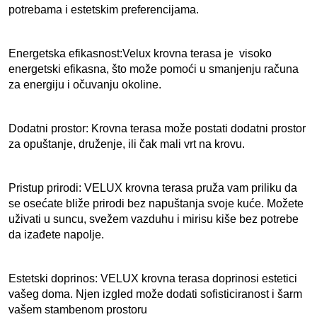
potrebama i estetskim preferencijama.
Energetska efikasnost
:Velux krovna terasa je  visoko 
energetski efikasna, što može pomoći u smanjenju računa 
za energiju i očuvanju okoline.
Dodatni prostor: Krovna terasa može postati dodatni prostor 
za opuštanje, druženje, ili čak mali vrt na krovu.
Pristup prirodi: VELUX krovna terasa pruža vam priliku da 
se osećate bliže prirodi bez napuštanja svoje kuće. Možete 
uživati u suncu, svežem vazduhu i mirisu kiše bez potrebe 
da izađete napolje.
Estetski doprinos: VELUX krovna terasa doprinosi estetici 
vašeg doma. Njen izgled može dodati sofisticiranost i šarm 
vašem stambenom prostoru