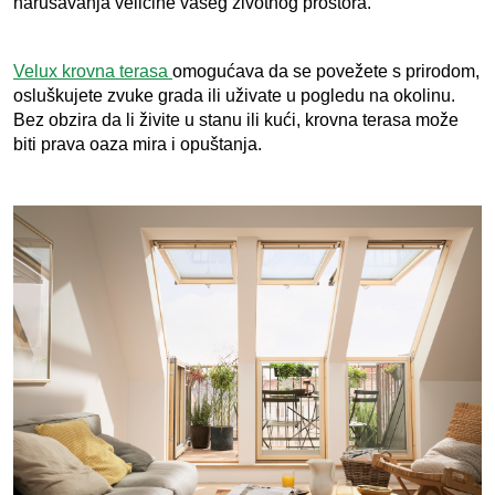
narušavanja veličine vašeg životnog prostora.
Velux krovna terasa 
omogućava da se povežete s prirodom, 
osluškujete zvuke grada ili uživate u pogledu na okolinu. 
Bez obzira da li živite u stanu ili kući, krovna terasa može 
biti prava oaza mira i opuštanja.