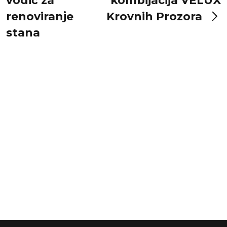
vodič za
kombijacija VELUX
renoviranje
Krovnih Prozora
stana