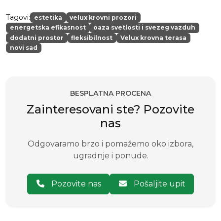
Tagovi:
estetika
velux krovni prozori
energetska efikasnost
oaza svetlosti i svezeg vazduh
dodatni prostor
fleksibilnost
Velux krovna terasa
novi sad
BESPLATNA PROCENA
Zainteresovani ste? Pozovite
nas
Odgovaramo brzo i pomažemo oko izbora,
ugradnje i ponude.
Pozovite nas
Pošaljite upit