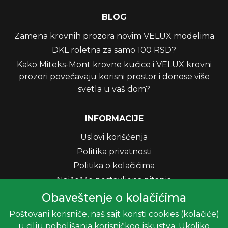
BLOG
Zamena krovnih prozora novim VELUX modelima
DKL roletna za samo 100 RSD?
Kako Miteks-Mont krovne kućice i VELUX krovni
prozori povećavaju korisni prostor i donose više
svetla u vaš dom?
INFORMACIJE
Uslovi korišćenja
Politika privatnosti
Politika o kolačićima
Najčešće postavljena pitanja
Brošure
Obaveštenje o kolačićima
Poštovani korisniče, naš sajt koristi cookies (kolačiće)
u cilju poboljšanja korisničkog iskustva. Ukoliko