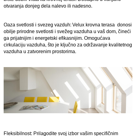
otvaranja donjeg dela nalevo ili nadesno.
Oaza svetlosti i svezeg vazduh:
Velux krovna terasa  donosi 
obilje prirodne svetlosti i svežeg vazduha u vaš dom, čineći 
ga prijatnijim i energetski efikasnijim. Omogućava 
cirkulaciju vazduha, što je ključno za održavanje kvalitetnog 
vazduha u zatvorenim prostorima.
Fleksibilnost: Prilagodite svoj izbor vašim specifičnim 