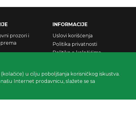
IJE
INFORMACIJE
ni prozori i
Uslovi korišćenja
oprema
Politika privatnosti
Politika o kolačićima
Najčešće postavljena pitanja
Brošure
s (kolačiće) u cilju poboljšanja korisničkog iskustva.
e našu Internet prodavnicu, slažete se sa
ovnih prozora
LUX modelima
na za samo 100
ks-Mont krovne
VELUX krovni