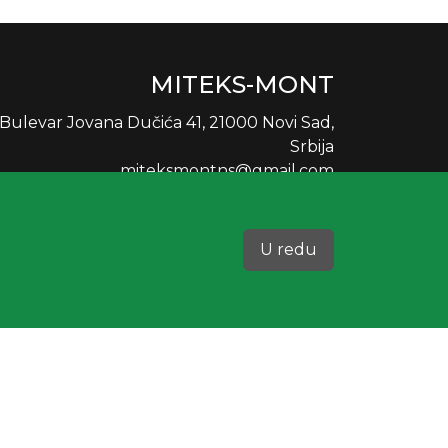
MITEKS-MONT
Bulevar Jovana Dučića 41, 21000 Novi Sad,
Srbija
miteksmontns@gmail.com
Kontakt za
VELUX KROVNE PROZORE
U redu
+38163648477
PIB 106082209
Matični broj 61688315