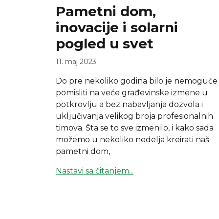
Pametni dom,
inovacije i solarni
pogled u svet
11. maj 2023.
Do pre nekoliko godina bilo je nemoguće
pomisliti na veće građevinske izmene u
potkrovlju a bez nabavljanja dozvola i
uključivanja velikog broja profesionalnih
timova. Šta se to sve izmenilo, i kako sada
možemo u nekoliko nedelja kreirati naš
pametni dom,
Nastavi sa čitanjem...