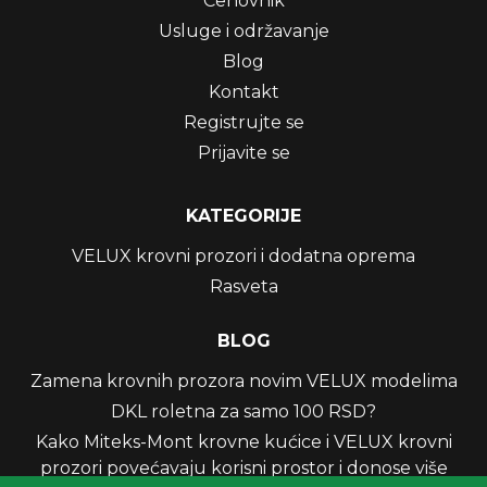
Cenovnik
Usluge i održavanje
Blog
Kontakt
Registrujte se
Prijavite se
KATEGORIJE
VELUX krovni prozori i dodatna oprema
Rasveta
BLOG
Zamena krovnih prozora novim VELUX modelima
DKL roletna za samo 100 RSD?
Kako Miteks-Mont krovne kućice i VELUX krovni
prozori povećavaju korisni prostor i donose više