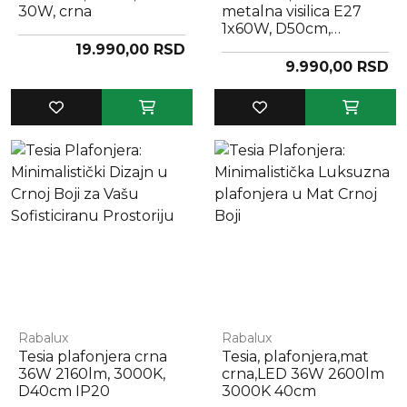
30W, crna
metalna visilica E27
1x60W, D50cm,
H150cm
19.990,00 RSD
9.990,00 RSD
Rabalux
Rabalux
Tesia plafonjera crna
Tesia, plafonjera,mat
36W 2160lm, 3000K,
crna,LED 36W 2600lm
D40cm IP20
3000K 40cm