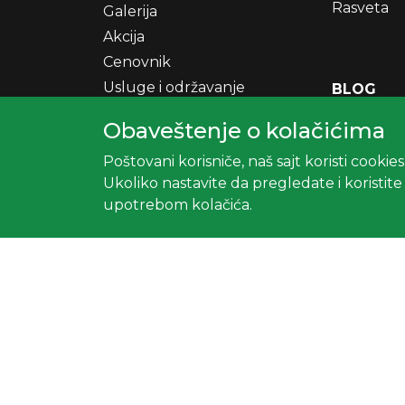
Rasveta
Galerija
Akcija
Cenovnik
Usluge i održavanje
BLOG
Blog
Zamena kr
Obaveštenje o kolačićima
Kontakt
novim VE
Poštovani korisniče, naš sajt koristi cookie
Registrujte se
DKL rolet
Ukoliko nastavite da pregledate i koristit
Prijavite se
RSD?
upotrebom kolačića.
Kako Mite
kućice i 
prozori po
prostor i 
u vaš do