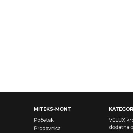
MITEKS-MONT
KATEGOR
Početak
VELUX krov
dodatna 
Prodavnica