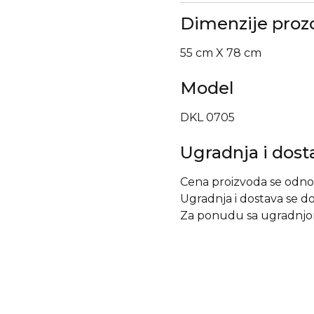
Dimenzije proz
55 cm X 78 cm
Model
DKL 0705
Ugradnja i dost
Cena proizvoda se odno
Ugradnja i dostava se d
Za ponudu sa ugradnjom