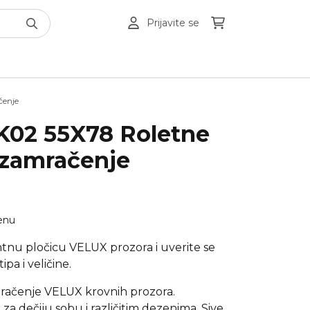
Prijavite se
čenje
K02 55X78 Roletne
 zamračenje
enu
ntnu pločicu VELUX prozora i uverite se
ipa i veličine.
račenje VELUX krovnih prozora.
za dečiju sobu i različitim dezenima. Sive