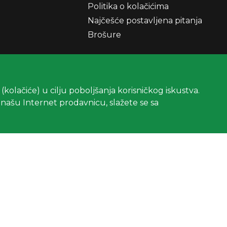
Politika o kolačićima
Najčešće postavljena pitanja
Brošure
ovnih prozora
LUX modelima
s (kolačiće) u cilju poboljšanja korisničkog iskustva.
na za samo 100
e našu Internet prodavnicu, slažete se sa
ks-Mont krovne
VELUX krovni
većavaju korisni
donose više svetla
m?