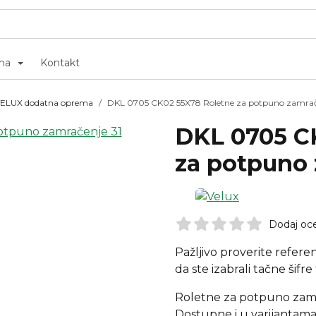
ma
Kontakt
ELUX dodatna oprema
DKL 0705 CK02 55X78 Roletne za potpuno zamra
DKL 0705 C
za potpuno
Dodaj oc
Pažljivo proverite refere
da ste izabrali tačne šifre t
Roletne za potpuno zam
Dostupne i u varijantama 