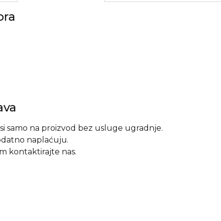
ora
ava
si samo na proizvod bez usluge ugradnje.
odatno naplaćuju.
 kontaktirajte nas.