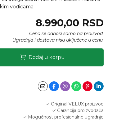
skim vođicama.
8.990,00 RSD
Cena se odnosi samo na proizvod.
Ugradnja i dostava nisu uključene u cenu.
Dodaj u korpu
✓ Original VELUX proizvod
✓ Garancija proizvođača
✓ Mogućnost profesionalne ugradnje