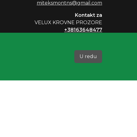
miteksmontns@gmail.com
Kontakt za
VELUX KROVNE PROZORE
+38163648477
PIB 106082209
Matični broj 61688315
U redu