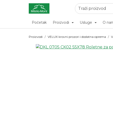
Početak
Proizvodi
Usluge
O na
Proizvodi
VELUX krovni prozori i dodatna oprema
V