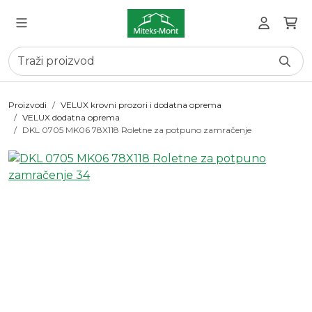
Proizvodi
VELUX krovni prozori i dodatna oprema
VELUX dodatna oprema
DKL 0705 MK06 78X118 Roletne za potpuno zamračenje