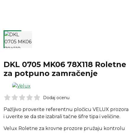
DKL 0705 MK06 78X118 Roletne
za potpuno zamračenje
Dodaj ocenu
Pažljivo proverite referentnu pločicu VELUX prozora
i uverite se da ste izabrali tačne šifre tipa i veličine.
Velux Roletne za krovne prozore pružaju kontrolu