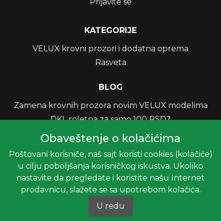
Prijavite se
KATEGORIJE
VELUX krovni prozori i dodatna oprema
Rasveta
BLOG
Zamena krovnih prozora novim VELUX modelima
DKL roletna za samo 100 RSD?
Kako Miteks-Mont krovne kućice i VELUX krovni
Obaveštenje o kolačićima
prozori povećavaju korisni prostor i donose više
Poštovani korisniče, naš sajt koristi cookies (kolačiće)
svetla u vaš dom?
u cilju poboljšanja korisničkog iskustva. Ukoliko
nastavite da pregledate i koristite našu Internet
INFORMACIJE
prodavnicu, slažete se sa upotrebom kolačića.
Uslovi korišćenja
U redu
Pozovite nas
Politika privatnosti