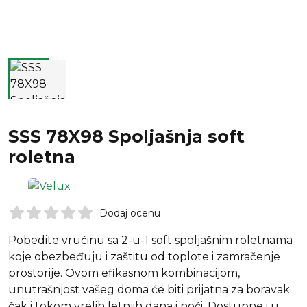
SSS 78X98 Spoljašnja soft
roletna
Dodaj ocenu
Pobedite vrućinu sa 2-u-1 soft spoljašnim roletnama
koje obezbeđuju i zaštitu od toplote i zamračenje
prostorije. Ovom efikasnom kombinacijom,
unutrašnjost vašeg doma će biti prijatna za boravak
čak i tokom vrelih letnjih dana i noći. Dostupne i u