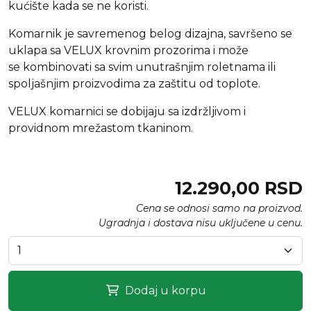
kućište kada se ne koristi.
Komarnik je savremenog belog dizajna, savršeno se
uklapa sa VELUX krovnim prozorima i može
se kombinovati sa svim unutrašnjim roletnama ili
spoljašnjim proizvodima za zaštitu od toplote.
VELUX komarnici se dobijaju sa izdržljivom i
providnom mrežastom tkaninom.
12.290,00 RSD
Cena se odnosi samo na proizvod.
Ugradnja i dostava nisu uključene u cenu.
Dodaj u korpu