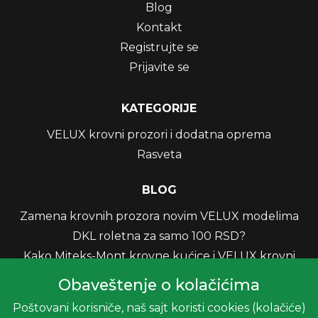
Blog
Kontakt
Registrujte se
Prijavite se
KATEGORIJE
VELUX krovni prozori i dodatna oprema
Rasveta
BLOG
Zamena krovnih prozora novim VELUX modelima
DKL roletna za samo 100 RSD?
Kako Miteks-Mont krovne kućice i VELUX krovni
prozori povećavaju korisni prostor i donose više
Obaveštenje o kolačićima
svetla u vaš dom?
Poštovani korisniče, naš sajt koristi cookies (kolačiće)