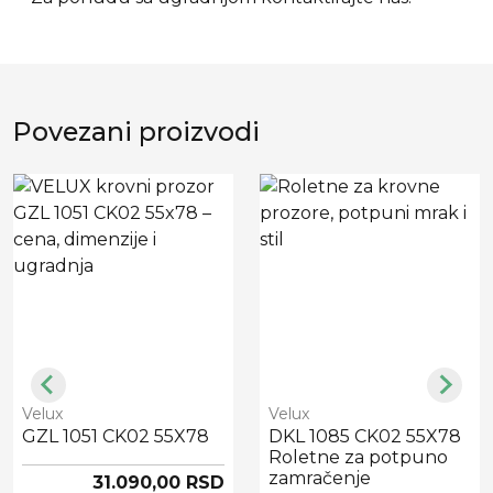
Povezani proizvodi
Velux
Velux
GZL 1051 CK02 55X78
DKL 1085 CK02 55X78
Roletne za potpuno
zamračenje
31.090,00 RSD